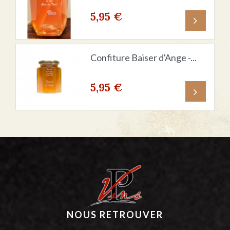
5,95 €
Prix
Confiture Baiser d'Ange -...
5,95 €
Prix
NOUS RETROUVER