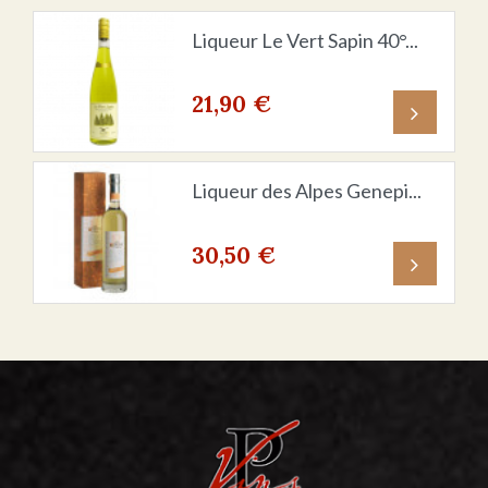
Liqueur Le Vert Sapin 40°...
21,90 €
Prix
Liqueur des Alpes Genepi...
30,50 €
Prix