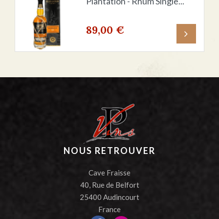
Plantation - Rhum Single...
89,00 €
Prix
NOUS RETROUVER
Cave Fraisse
40, Rue de Belfort
25400 Audincourt
France