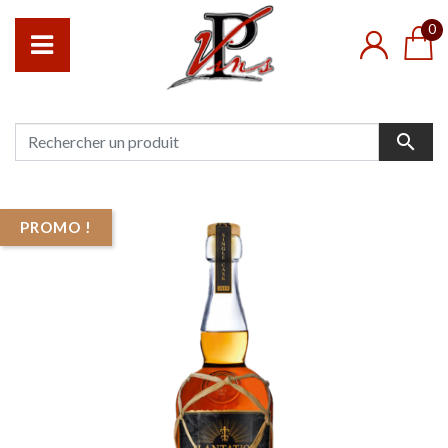
0

PROMO !